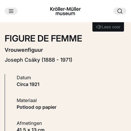
Ga naar hoofdinhoud
Laden...
Lees voor
Lees voor
FIGURE DE FEMME
Vrouwenfiguur
Joseph Csáky (1888 - 1971)
Datum
circa 1921
Materiaal
Potlood op papier
Afmetingen
41,5 × 13 cm