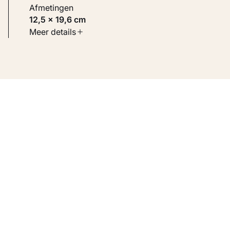
Afmetingen
12,5 × 19,6 cm
Soort werk
Meer details
Werken op papier
Inventarisnummer
KM 105.138