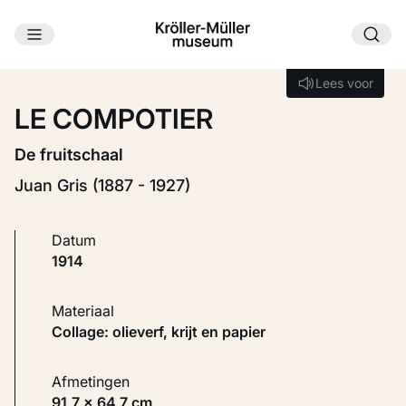
Ga naar hoofdinhoud
Laden...
Lees voor
Lees voor
LE COMPOTIER
De fruitschaal
Juan Gris (1887 - 1927)
Datum
1914
Materiaal
Collage: olieverf, krijt en papier
Afmetingen
91,7 × 64,7 cm