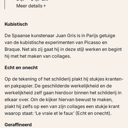
Soort werk
Meer details
Werken op papier
Kubistisch
Inventarisnummer
KM 106.131
De Spaanse kunstenaar Juan Gris is in Parijs getuige
van de kubistische experimenten van Picasso en
Braque. Net als zij gaat hij in deze stijl werken en begint
hij met het maken van collages.
Echt en onecht
Op de tekening of het schilderij plakt hij stukjes kranten-
en pakpapier. De geschilderde werkelijkheid en de
werkelijkheid zelf gaan hierdoor binnen het schilderij in
elkaar over. Om de kijker hiervan bewust te maken,
plakt hij zelfs op een van zijn collages een stukje krant
waarop staat: ‘Le vraie et le faux’ (Echt en onecht).
Geraffineerd