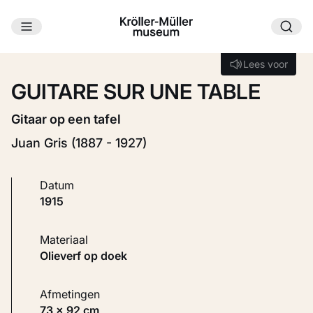
Ga naar hoofdinhoud
Laden...
Lees voor
Lees voor
GUITARE SUR UNE TABLE
Gitaar op een tafel
Juan Gris (1887 - 1927)
Datum
1915
Materiaal
Olieverf op doek
Afmetingen
73 × 92 cm