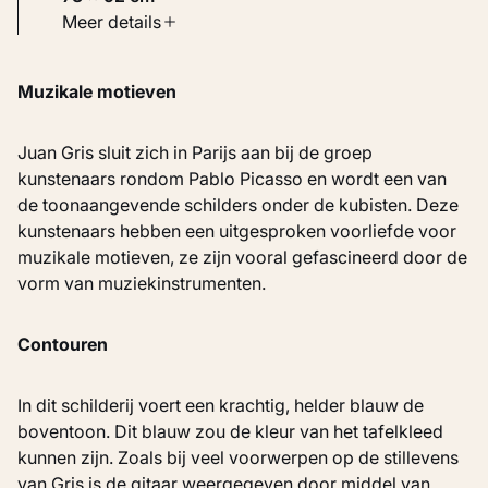
Soort werk
Meer details
Schilderijen
Muzikale motieven
Inventarisnummer
KM 102.637 RECTO
Juan Gris sluit zich in Parijs aan bij de groep
kunstenaars rondom Pablo Picasso en wordt een van
de toonaangevende schilders onder de kubisten. Deze
kunstenaars hebben een uitgesproken voorliefde voor
muzikale motieven, ze zijn vooral gefascineerd door de
vorm van muziekinstrumenten.
Contouren
In dit schilderij voert een krachtig, helder blauw de
boventoon. Dit blauw zou de kleur van het tafelkleed
kunnen zijn. Zoals bij veel voorwerpen op de stillevens
van Gris is de gitaar weergegeven door middel van