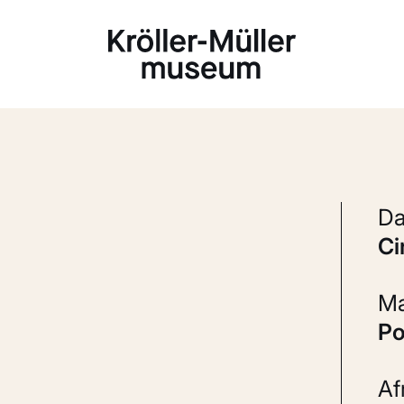
Laden...
c
P
A