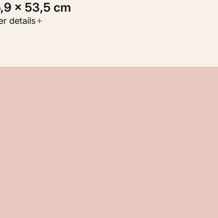
5,9 × 53,5 cm
oort werk
r details
Werken op papier
nventarisnummer
M 129.036