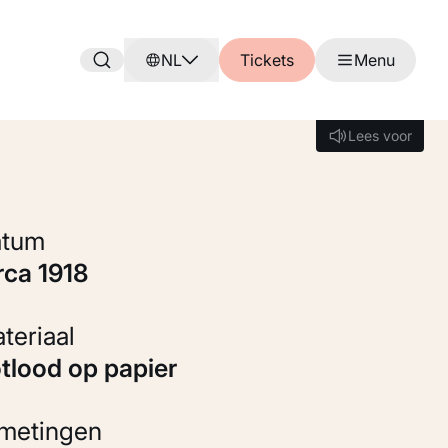
NL
Tickets
Menu
Lees voor
Lees voor
Datum
irca 1918
Materiaal
otlood op papier
fmetingen