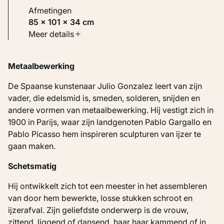
Afmetingen
85 × 101 × 34 cm
Soort werk
Meer details
Beelden
Metaalbewerking
Inventarisnummer
KM 124.195
De Spaanse kunstenaar Julio Gonzalez leert van zijn
vader, die edelsmid is, smeden, solderen, snijden en
andere vormen van metaalbewerking. Hij vestigt zich in
1900 in Parijs, waar zijn landgenoten Pablo Gargallo en
Pablo Picasso hem inspireren sculpturen van ijzer te
gaan maken.
Schetsmatig
Hij ontwikkelt zich tot een meester in het assembleren
van door hem bewerkte, losse stukken schroot en
ijzerafval. Zijn geliefdste onderwerp is de vrouw,
zittend, liggend of dansend, haar haar kammend of in