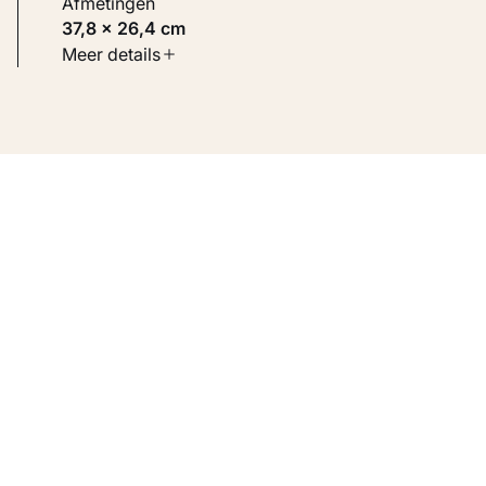
Afmetingen
37,8 × 26,4 cm
Soort werk
Meer details
Werken op papier
Inventarisnummer
KM 100.112