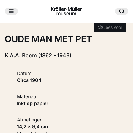
Ga naar hoofdinhoud
Laden...
Lees voor
Lees voor
OUDE MAN MET PET
K.A.A. Boom (1862 - 1943)
Datum
circa 1904
Materiaal
Inkt op papier
Afmetingen
14,2 × 9,4 cm