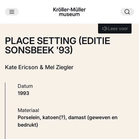
Ga naar hoofdinhoud
Laden...
Lees voor
Lees voor
PLACE SETTING (EDITIE
SONSBEEK '93)
Kate Ericson & Mel Ziegler
Datum
1993
Materiaal
Porselein, katoen(?), damast (geweven en
bedrukt)