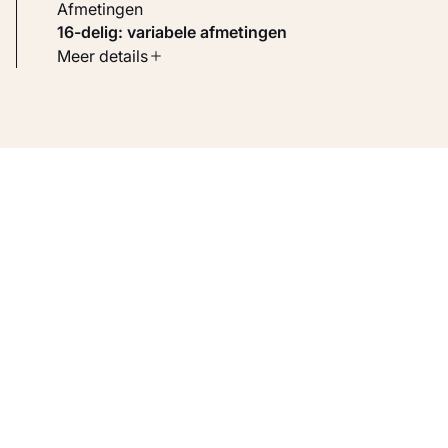
Afmetingen
16-delig: variabele afmetingen
Soort werk
Meer details
Toegepaste kunst
Inventarisnummer
KM 109.127