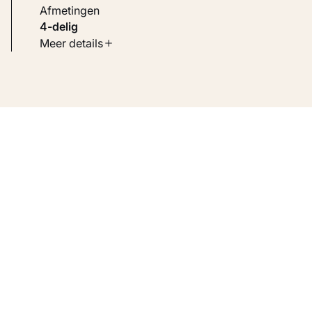
Afmetingen
4-delig
Soort werk
Meer details
Toegepaste kunst
Inventarisnummer
KM 100.200