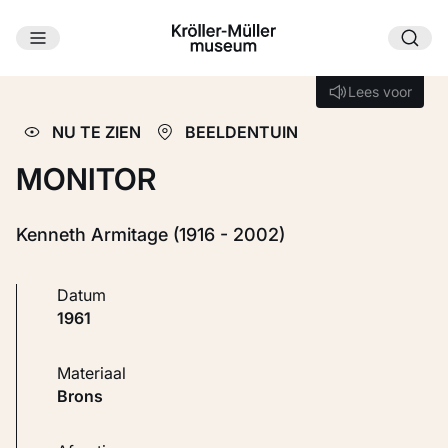
Ga naar hoofdinhoud
Laden...
Lees voor
Lees voor
NU TE ZIEN
BEELDENTUIN
MONITOR
Kenneth Armitage (1916 - 2002)
Datum
1961
Materiaal
Brons