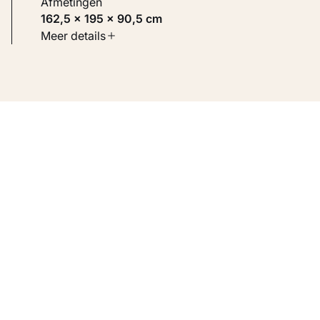
Afmetingen
162,5 × 195 × 90,5 cm
Soort werk
Meer details
Beelden
Inventarisnummer
KM 114.459