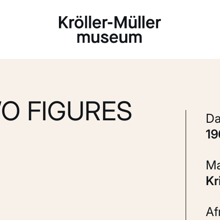
Laden...
O FIGURES
1
K
A