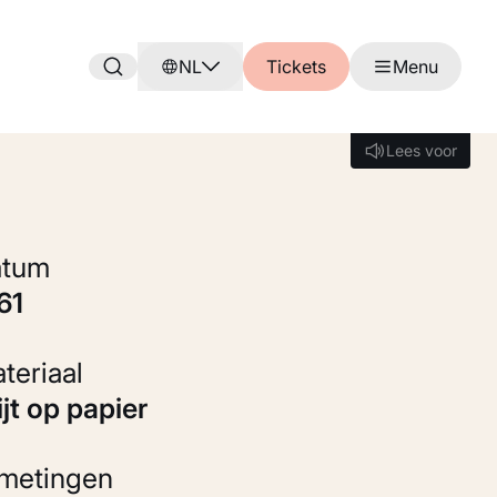
NL
Tickets
Menu
Lees voor
Lees voor
Datum
961
Materiaal
rijt op papier
fmetingen