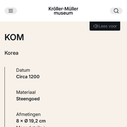
Ga naar hoofdinhoud
Laden...
Lees voor
Lees voor
KOM
Korea
Datum
circa 1200
Materiaal
Steengoed
Afmetingen
8 × Ø 19,2 cm