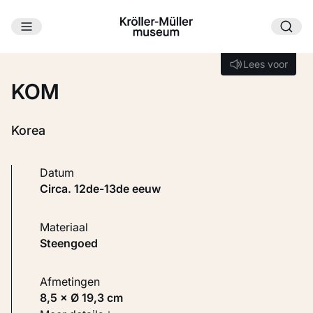
Ga naar hoofdinhoud
Laden...
Lees voor
Lees voor
KOM
Korea
Datum
circa. 12de-13de eeuw
Materiaal
Steengoed
Afmetingen
8,5 × Ø 19,3 cm