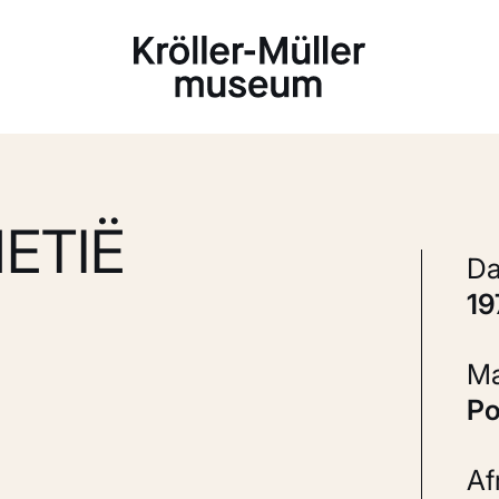
Laden...
ETIË
1
P
A