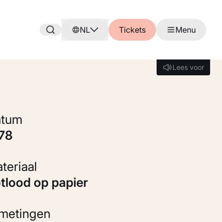
NL
Tickets
Menu
Lees voor
Lees voor
Datum
978
Materiaal
otlood op papier
fmetingen