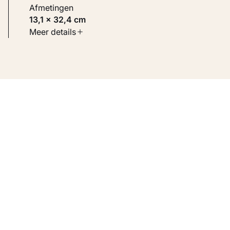
Afmetingen
13,1 × 32,4 cm
Soort werk
Meer details
Werken op papier
Inventarisnummer
KM 100.370 RECTO