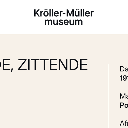
Laden...
E, ZITTENDE
1
P
A