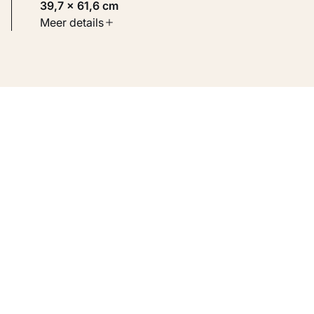
39,7 × 61,6 cm
Soort werk
Meer details
Schilderijen
Inventarisnummer
KM 110.578