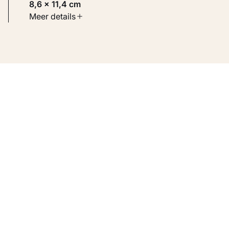
8,6 × 11,4 cm
Soort werk
Meer details
Werken op papier
Inventarisnummer
KM 108.453