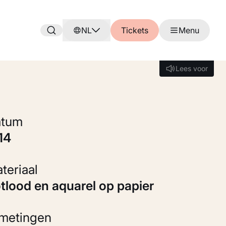
NL
Tickets
Menu
Lees voor
Lees voor
Datum
914
Materiaal
otlood en aquarel op papier
fmetingen