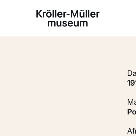
Laden...
1
P
A