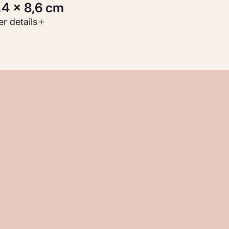
0,4 × 8,6 cm
oort werk
r details
Werken op papier
nventarisnummer
KM 102.543