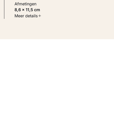
Afmetingen
8,6 × 11,5 cm
Soort werk
Meer details
Werken op papier
Inventarisnummer
KM 109.552