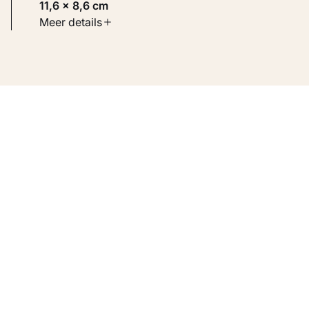
11,6 × 8,6 cm
Soort werk
Meer details
Werken op papier
Inventarisnummer
KM 105.798