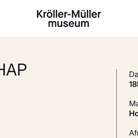
Laden...
HAP
1
A