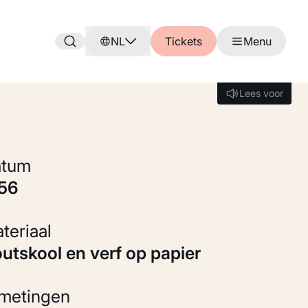
NL
Tickets
Menu
Lees voor
Lees voor
Datum
856
Materiaal
Houtskool en verf op papier
fmetingen