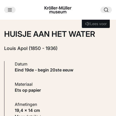
Ga naar hoofdinhoud
Laden...
Lees voor
Lees voor
HUISJE AAN HET WATER
Louis Apol (1850 - 1936)
Datum
eind 19de - begin 20ste eeuw
Materiaal
Ets op papier
Afmetingen
19,4 × 14 cm