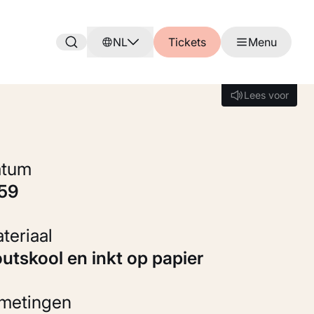
NL
Tickets
Menu
Lees voor
Lees voor
Datum
959
Materiaal
Houtskool en inkt op papier
fmetingen