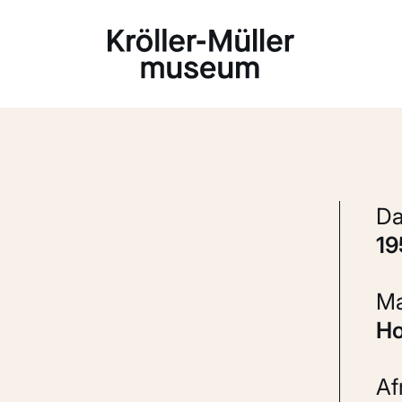
Laden...
1
A