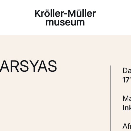
Laden...
MARSYAS
1
In
A