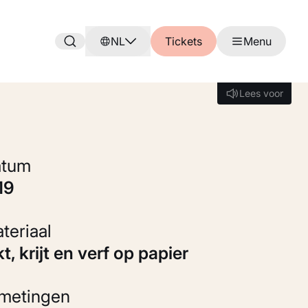
NL
Tickets
Menu
Lees voor
Lees voor
Datum
719
Materiaal
kt, krijt en verf op papier
fmetingen