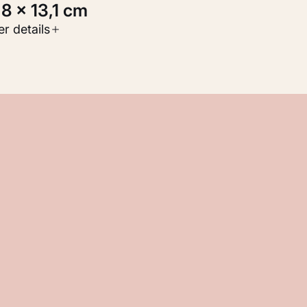
5,8 × 13,1 cm
oort werk
r details
Werken op papier
nventarisnummer
KM 102.383