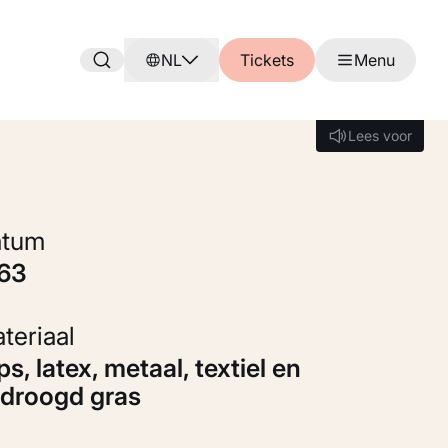
NL
Tickets
Menu
Lees voor
Lees voor
Datum
963
Materiaal
droogd gras