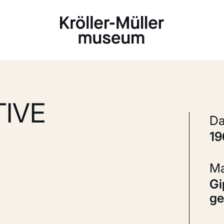
Laden...
IVE
1
Gips, latex, metaal, textiel en
ge