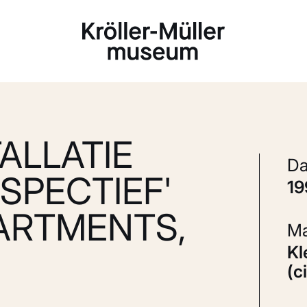
Laden...
ALLATIE
SPECTIEF'
1
ARTMENTS,
Kleurenfoto; silver dye bleach
(c