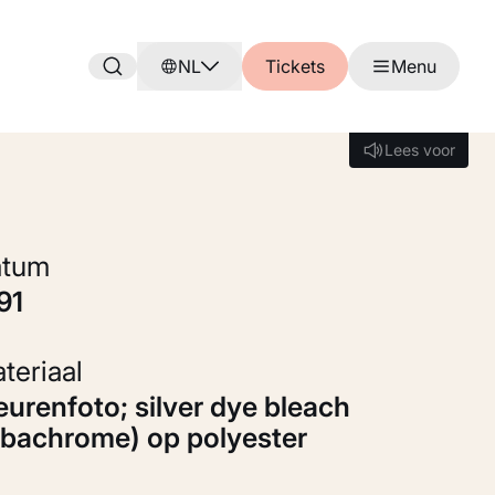
NL
Tickets
Menu
Lees voor
Lees voor
Datum
991
Materiaal
ibachrome) op polyester