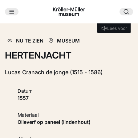
Ga naar hoofdinhoud
Laden...
Lees voor
Lees voor
NU TE ZIEN
MUSEUM
HERTENJACHT
Lucas Cranach de jonge (1515 - 1586)
Datum
1557
Materiaal
Olieverf op paneel (lindenhout)