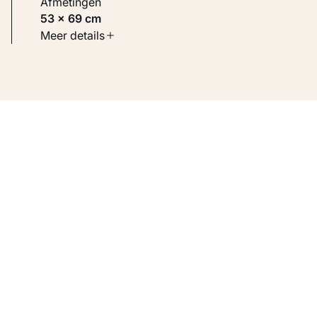
Afmetingen
53 × 69 cm
Soort werk
Meer details
Schilderijen
Inventarisnummer
KM 100.320