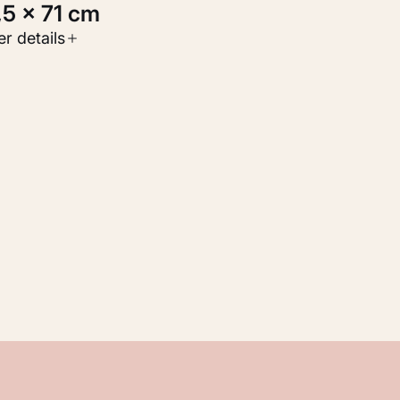
1,5 × 71 cm
oort werk
r details
Werken op papier
nventarisnummer
KM 102.694