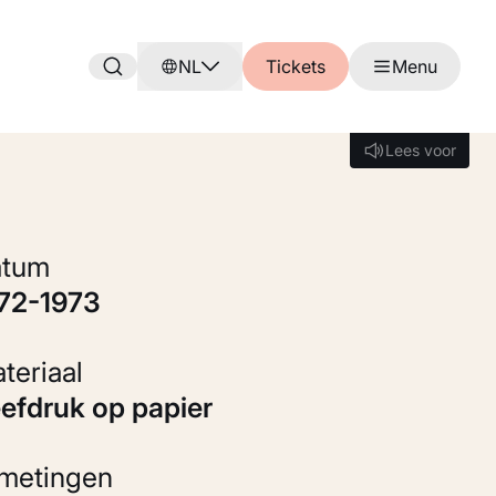
NL
Tickets
Menu
Lees voor
Lees voor
Datum
972-1973
Materiaal
eefdruk op papier
fmetingen