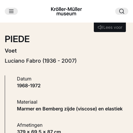
Ga naar hoofdinhoud
Laden...
Lees voor
Lees voor
PIEDE
Voet
Luciano Fabro (1936 - 2007)
Datum
1968-1972
Materiaal
Marmer en Bemberg zijde (viscose) en elastiek
Afmetingen
379 × 69,5 × 87 cm