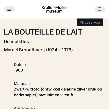
Ga naar hoofdinhoud
Laden...
Lees voor
Lees voor
LA BOUTEILLE DE LAIT
De melkfles
Marcel Broodthaers (1924 - 1976)
Datum
1968
Materiaal
Zwart-witfoto (ontwikkel gelatine zilver druk op
barietpapier) met inkt en viltstift
Afmetingen