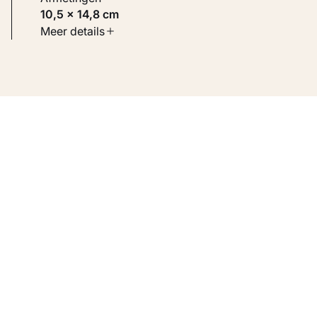
10,5 × 14,8 cm
Soort werk
Meer details
Werken op papier
Inventarisnummer
KM 109.232
Bron
Voorheen collectie Visser