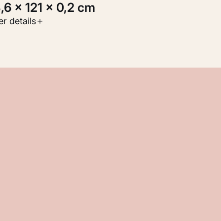
3,6 × 121 × 0,2 cm
oort werk
r details
eelden
nventarisnummer
M 112.681
ron
oorheen collectie Visser