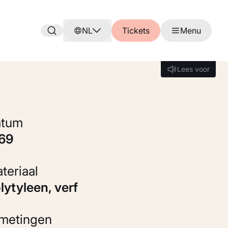
NL
Tickets
Menu
Lees voor
Lees voor
Datum
969
Materiaal
olytyleen, verf
fmetingen