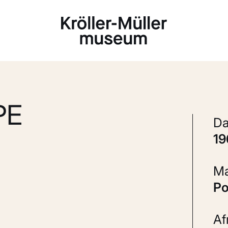
Laden...
PE
1
P
A