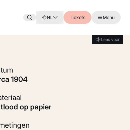
NL
Tickets
Menu
Lees voor
Lees voor
Datum
irca 1904
Materiaal
otlood op papier
fmetingen