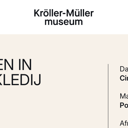
Laden...
N IN
KLEDIJ
c
P
A