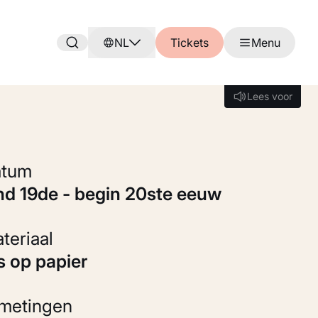
NL
Tickets
Menu
Lees voor
Lees voor
Datum
ind 19de - begin 20ste eeuw
Materiaal
ts op papier
fmetingen