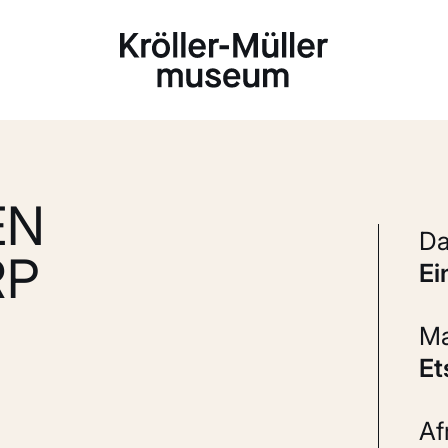
Laden...
EN
RP
e
E
A