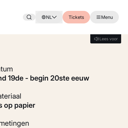
NL
Tickets
Menu
Lees voor
Lees voor
Datum
ind 19de - begin 20ste eeuw
Materiaal
ts op papier
fmetingen