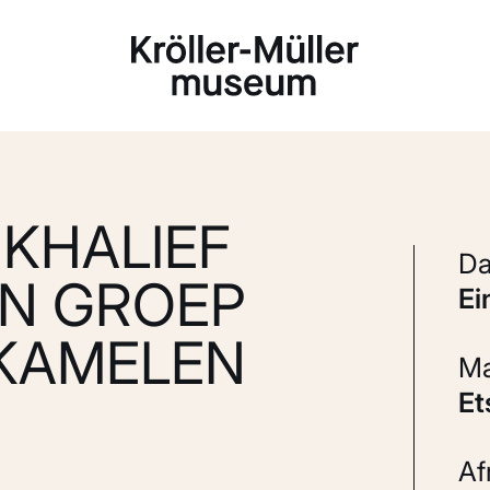
Laden...
 KHALIEF
N GROEP
e
KAMELEN
E
A