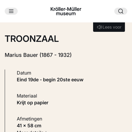
Ga naar hoofdinhoud
Laden...
Lees voor
Lees voor
TROONZAAL
Marius Bauer (1867 - 1932)
Datum
eind 19de - begin 20ste eeuw
Materiaal
Krijt op papier
Afmetingen
41 × 58 cm