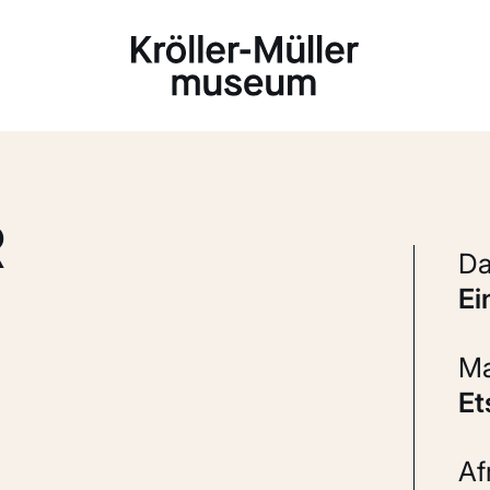
Laden...
R
e
E
A