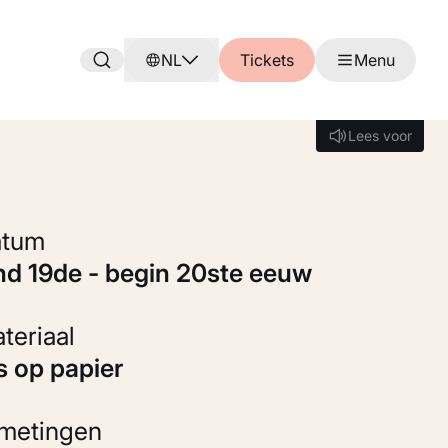
NL
Tickets
Menu
Lees voor
Lees voor
Datum
ind 19de - begin 20ste eeuw
Materiaal
ts op papier
fmetingen