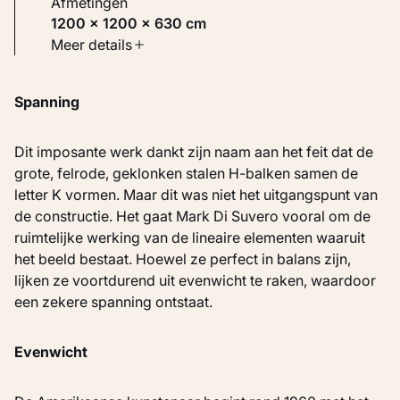
Afmetingen
1200 × 1200 × 630 cm
Soort werk
Meer details
Beelden
Spanning
Inventarisnummer
KM 129.019
Dit imposante werk dankt zijn naam aan het feit dat de
grote, felrode, geklonken stalen H-balken samen de
letter K vormen. Maar dit was niet het uitgangspunt van
de constructie. Het gaat Mark Di Suvero vooral om de
ruimtelijke werking van de lineaire elementen waaruit
het beeld bestaat. Hoewel ze perfect in balans zijn,
lijken ze voortdurend uit evenwicht te raken, waardoor
een zekere spanning ontstaat.
Evenwicht