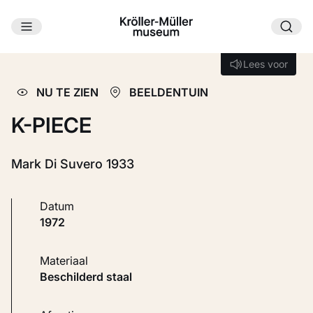
Ga naar hoofdinhoud
Laden...
Lees voor
Lees voor
NU TE ZIEN
BEELDENTUIN
K-PIECE
Mark Di Suvero 1933
Datum
1972
Materiaal
Beschilderd staal