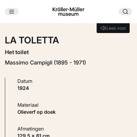
Ga naar hoofdinhoud
Laden...
Lees voor
Lees voor
LA TOLETTA
Het toilet
Massimo Campigli (1895 - 1971)
Datum
1924
Materiaal
Olieverf op doek
Afmetingen
129,5 × 81 cm