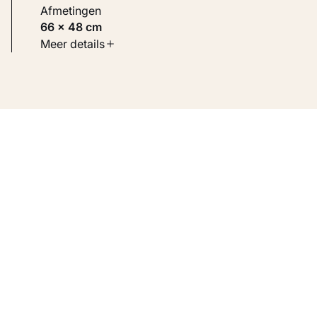
Afmetingen
66 × 48 cm
Soort werk
Meer details
Werken op papier
Inventarisnummer
KM 126.379