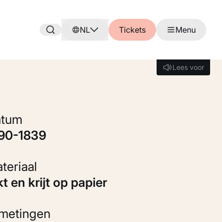
NL
Tickets
Menu
Lees voor
Lees voor
Datum
790-1839
Materiaal
kt en krijt op papier
fmetingen