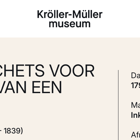
Laden...
CHETS VOOR
VAN EEN
1
In
- 1839)
A