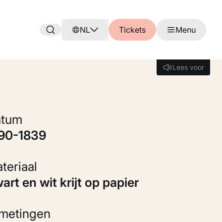
NL
Tickets
Menu
Lees voor
Lees voor
Datum
790-1839
Materiaal
wart en wit krijt op papier
fmetingen