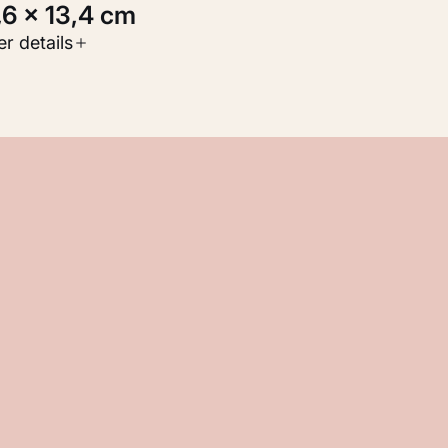
1,6 × 13,4 cm
oort werk
r details
Werken op papier
nventarisnummer
M 110.485