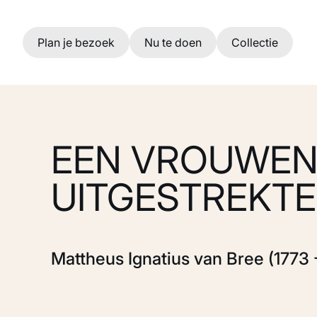
Ga naar hoofdinhoud
Plan je bezoek
Nu te doen
Collectie
EEN VROUWEN
UITGESTREKT
Mattheus Ignatius van Bree (1773 