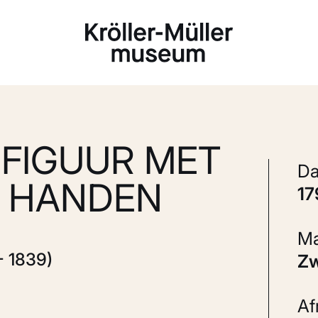
Laden...
FIGUUR MET
E HANDEN
1
- 1839)
Z
A