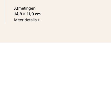
Afmetingen
14,8 × 11,9 cm
Soort werk
Meer details
Werken op papier
Inventarisnummer
KM 100.490