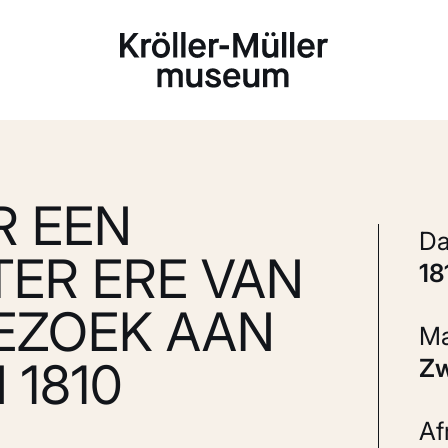
Laden...
R EEN
ER ERE VAN
1
EZOEK AAN
 1810
Z
A