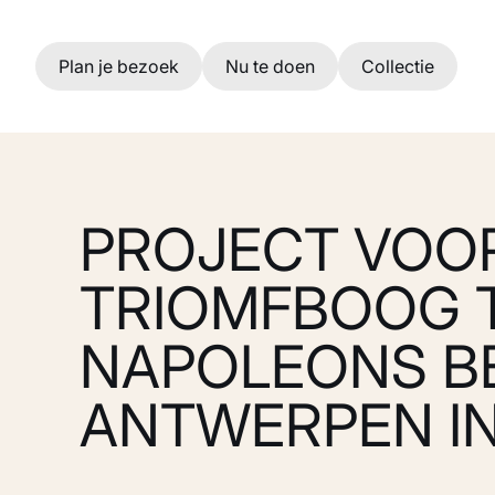
Ga naar hoofdinhoud
Plan je bezoek
Nu te doen
Collectie
PROJECT VOO
TRIOMFBOOG T
NAPOLEONS B
ANTWERPEN IN