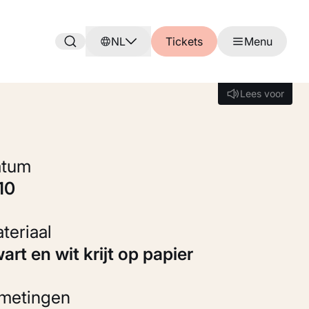
NL
Tickets
Menu
Lees voor
Lees voor
Datum
810
Materiaal
wart en wit krijt op papier
fmetingen