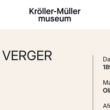
Laden...
 VERGER
1
A