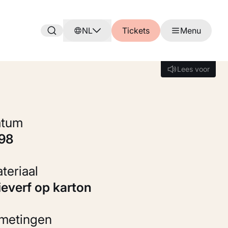
NL
Tickets
Menu
Lees voor
Lees voor
Datum
898
Materiaal
Olieverf op karton
fmetingen