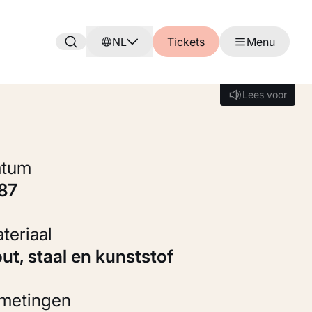
NL
Tickets
Menu
Lees voor
Lees voor
Datum
987
Materiaal
out, staal en kunststof
fmetingen