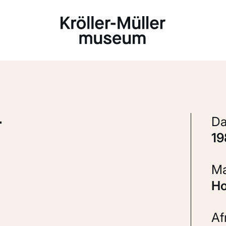
Laden...
L
1
H
A