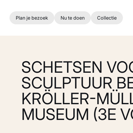
Ga naar hoofdinhoud
Plan je bezoek
Nu te doen
Collectie
SCHETSEN VO
SCULPTUUR B
KRÖLLER-MÜL
MUSEUM (3E V