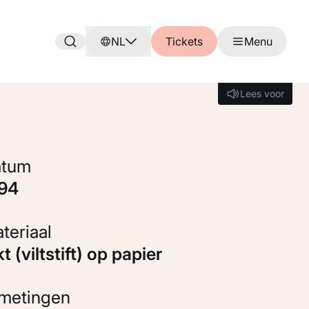
NL
Tickets
Menu
Lees voor
Lees voor
Datum
994
Materiaal
kt (viltstift) op papier
fmetingen