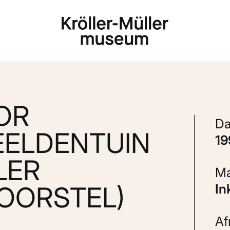
Laden...
OR
EELDENTUIN
1
LER
OORSTEL)
In
A