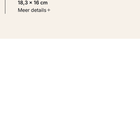
18,3 × 16 cm
Soort werk
Meer details
Werken op papier
Inventarisnummer
KM 100.679