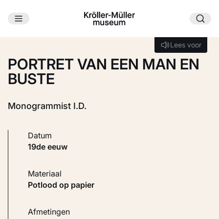
Ga naar hoofdinhoud
Laden...
Lees voor
Lees voor
PORTRET VAN EEN MAN EN
BUSTE
Monogrammist I.D.
Datum
19de eeuw
Materiaal
Potlood op papier
Afmetingen