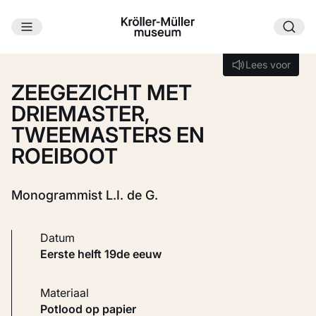
Ga naar hoofdinhoud
Laden...
Lees voor
Lees voor
ZEEGEZICHT MET
DRIEMASTER,
TWEEMASTERS EN
ROEIBOOT
Monogrammist L.I. de G.
Datum
eerste helft 19de eeuw
Materiaal
Potlood op papier