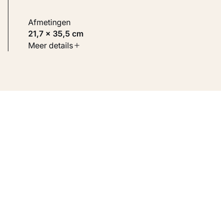
Afmetingen
21,7 × 35,5 cm
Soort werk
Meer details
Werken op papier
Inventarisnummer
KM 101.918